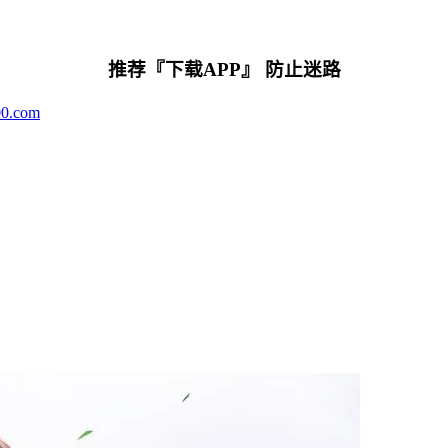
推荐『下载APP』 防止迷路
00.com